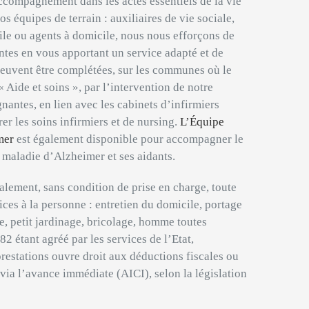
ccompagnement dans les actes essentiels de la vie
s équipes de terrain : auxiliaires de vie sociale,
le ou agents à domicile, nous nous efforçons de
ntes en vous apportant un service adapté et de
peuvent être complétées, sur les communes où le
 Aide et soins », par l’intervention de notre
nantes, en lien avec les cabinets d’infirmiers
rer les soins infirmiers et de nursing.
L’Équipe
mer
est également disponible pour accompagner le
la maladie d’Alzheimer et ses aidants.
lement, sans condition de prise en charge, toute
es à la personne : entretien du domicile, portage
e, petit jardinage, bricolage, homme toutes
étant agréé par les services de l’Etat,
restations ouvre droit aux déductions fiscales ou
 via l’avance immédiate (AICI), selon la législation