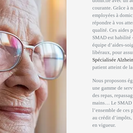
domicile avec un a
courante. Grâce à no
employées à domici
répondre à vos atte
qualité. Ces aides 
SMAD est habilité «
équipe d’aides-soig
libéraux, pour assu
Spécialisée Alzhei
patient atteint de 
Nous proposons éga
une gamme de servic
des repas, repassag
mains… Le SMAD 82 
l’ensemble de ces p
au crédit d’impôts,
en vigueur.