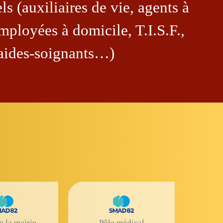
ls (auxiliaires de vie, agents à
mployées à domicile, T.I.S.F.,
aides-soignants…)
e la mairie
Pôle médical