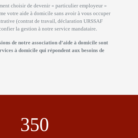
ent choisir de devenir « particulier employeur »
me votre aide à domicile sans avoir à vous occuper
strative (contrat de travail, déclaration URSSAF
confier la gestion à notre service mandataire.
ions de notre association d’aide à domicile sont
rvices à domicile qui répondent aux besoins de
350