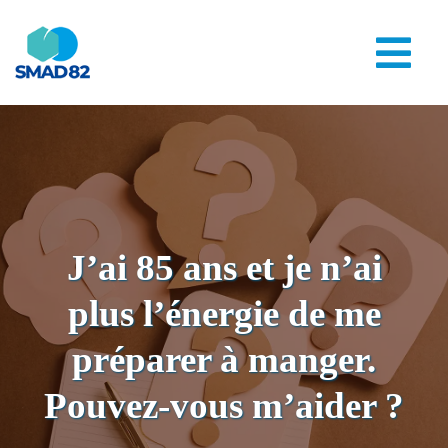
Passer
au
Nav
contenu
à
Accueil
bas
Aide à domicile
J’ai 85 ans et je n’ai
Soin à domicile
plus l’énergie de me
Service à la personne
préparer à manger.
Pouvez-vous m’aider ?
Tarifs